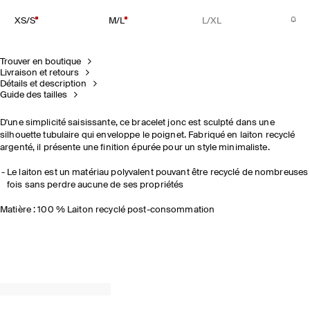
XS/S
M/L
L/XL
Trouver en boutique
Livraison et retours
Détails et description
Guide des tailles
D'une simplicité saisissante, ce bracelet jonc est sculpté dans une
silhouette tubulaire qui enveloppe le poignet. Fabriqué en laiton recyclé
argenté, il présente une finition épurée pour un style minimaliste.
Le laiton est un matériau polyvalent pouvant être recyclé de nombreuses
fois sans perdre aucune de ses propriétés
Matière : 100 % Laiton recyclé post-consommation