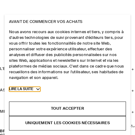
AVANT DE COMMENCER VOS ACHATS
Nous avons recours aux cookies internes et tiers, y compris à
d'autres technologies de suivi provenant d'éditeurs tiers, pour
vous offrir toutes les fonctionnalités de notre site Web,
personnaliser votre expérience utilisateur, effectuer des
analyses et diffuser des publicités personnalisées sur nos
sites Web, applications et newsletters sur Internet et via les
plateformes de médias sociaux. C'est dans ce cadre que nous
L'ENTREPRISE
recueillons des informations sur l'utilisateur, ses habitudes de
navigation et son appareil.
Toggle more cookie information
LIRE LA SUITE
ASSISTANCE
TOUT ACCEPTER
MENTIONS LÉGALES
UNIQUEMENT LES COOKIES NÉCESSAIRES
+
1
BRACELET JONC OVALE