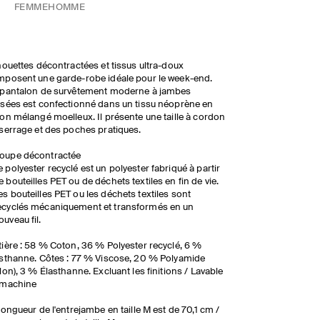
FEMME
HOMME
houettes décontractées et tissus ultra-doux
posent une garde-robe idéale pour le week-end.
 pantalon de survêtement moderne à jambes
sées est confectionné dans un tissu néoprène en
on mélangé moelleux. Il présente une taille à cordon
serrage et des poches pratiques.
oupe décontractée
e polyester recyclé est un polyester fabriqué à partir
e bouteilles PET ou de déchets textiles en fin de vie.
es bouteilles PET ou les déchets textiles sont
ecyclés mécaniquement et transformés en un
ouveau fil.
ière : 58 % Coton, 36 % Polyester recyclé, 6 %
sthanne. Côtes : 77 % Viscose, 20 % Polyamide
lon), 3 % Élasthanne. Excluant les finitions / Lavable
 machine
longueur de l'entrejambe en taille M est de 70,1 cm /