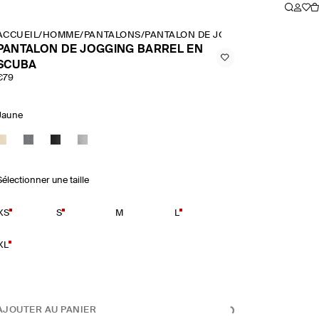
ACCUEIL
/
HOMME
/
PANTALONS
/
PANTALON DE JOGGING BARREL EN
PANTALON DE JOGGING BARREL EN
SCUBA
€79
Jaune
Sélectionner une taille
XS
S
M
L
XL
AJOUTER AU PANIER