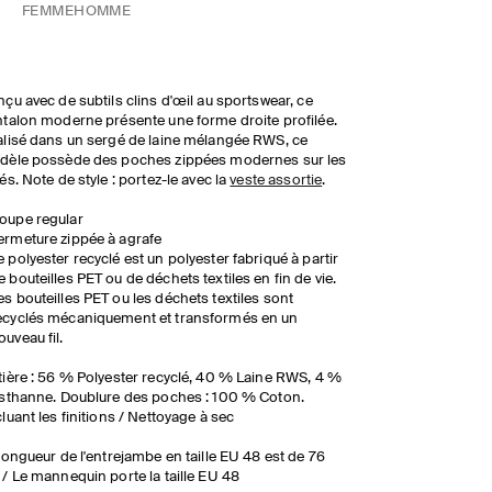
FEMME
HOMME
çu avec de subtils clins d'œil au sportswear, ce
talon moderne présente une forme droite profilée.
lisé dans un sergé de laine mélangée RWS, ce
dèle possède des poches zippées modernes sur les
és. Note de style : portez-le avec la
veste assortie
.
oupe regular
ermeture zippée à agrafe
e polyester recyclé est un polyester fabriqué à partir
e bouteilles PET ou de déchets textiles en fin de vie.
es bouteilles PET ou les déchets textiles sont
ecyclés mécaniquement et transformés en un
ouveau fil.
ière : 56 % Polyester recyclé, 40 % Laine RWS, 4 %
sthanne. Doublure des poches : 100 % Coton.
luant les finitions / Nettoyage à sec
longueur de l'entrejambe en taille EU 48 est de 76
/ Le mannequin porte la taille EU 48