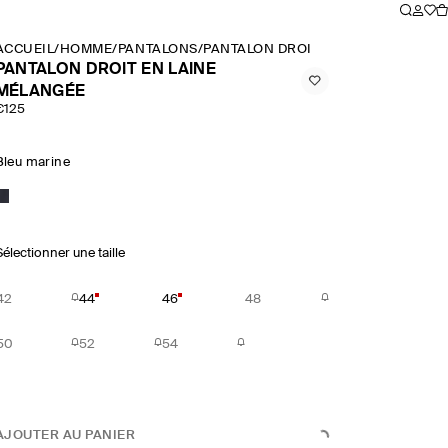
ACCUEIL
/
HOMME
/
PANTALONS
/
PANTALON DROIT EN LAINE MÉLAN
PANTALON DROIT EN LAINE
MÉLANGÉE
€125
Bleu marine
Sélectionner une taille
42
44
46
48
50
52
54
AJOUTER AU PANIER