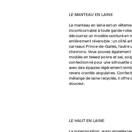
LE MANTEAU EN LAINE
Le manteau en laine est un vêtemen
incontournable à toute garde-robe.
découvrez un modèle ceinturé en 
entièrement réversible : un côté a
carreaux Prince-de-Galles, l'autre u
chevrons. Vous pouvez également 
modèle en tweed poivre et sel, s
confectionné pour une silhouette 
avec des épaules légèrement remb
revers crantés angulaires. Confec
mélange de laine recyclée, il offre 
douceur.
LE HAUT EN LAINE
La superposition, aussi appelée lay