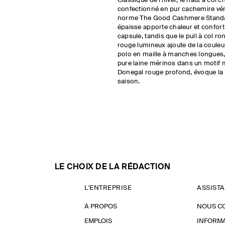
Classique de l'hiver, le haut à col 
confectionné en pur cachemire véri
norme The Good Cashmere Standar
épaisse apporte chaleur et confort 
capsule, tandis que le pull à col r
rouge lumineux ajoute de la couleur
polo en maille à manches longues
pure laine mérinos dans un motif
Donegal rouge profond, évoque la 
saison.
LE CHOIX DE LA RÉDACTION
L'ENTREPRISE
ASSIST
À PROPOS
NOUS C
EMPLOIS
INFORMA