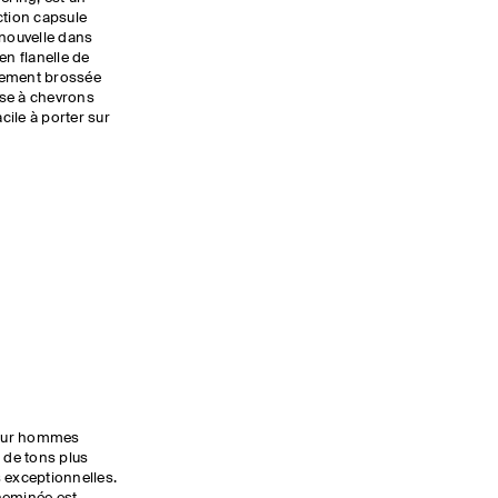
ction capsule
enouvelle dans
en flanelle de
sement brossée
ise à chevrons
acile à porter sur
 pour hommes
 de tons plus
 exceptionnelles.