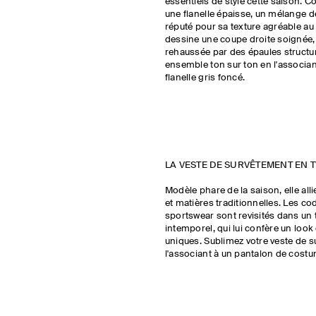
essentiels de style cette saison. 
une flanelle épaisse, un mélange d
réputé pour sa texture agréable au 
dessine une coupe droite soignée
rehaussée par des épaules structu
ensemble ton sur ton en l'associan
flanelle gris foncé.
LA VESTE DE SURVÊTEMENT EN 
Modèle phare de la saison, elle all
et matières traditionnelles. Les co
sportswear sont revisités dans un
intemporel, qui lui confère un look
uniques. Sublimez votre veste de 
l'associant à un pantalon de costu