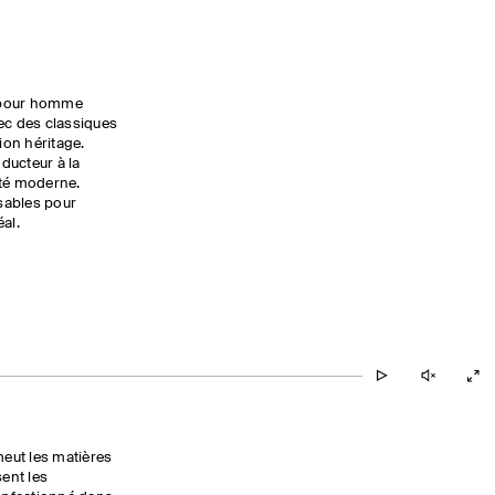
e pour homme
ec des classiques
ion héritage.
nducteur à la
ité moderne.
sables pour
al.
eut les matières
sent les