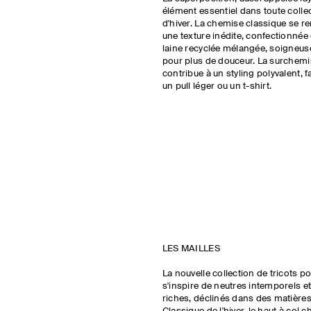
élément essentiel dans toute colle
d'hiver. La chemise classique se r
une texture inédite, confectionnée 
laine recyclée mélangée, soigneu
pour plus de douceur. La surchem
contribue à un styling polyvalent, f
un pull léger ou un t-shirt.
LES MAILLES
La nouvelle collection de tricots
s'inspire de neutres intemporels et
riches, déclinés dans des matières