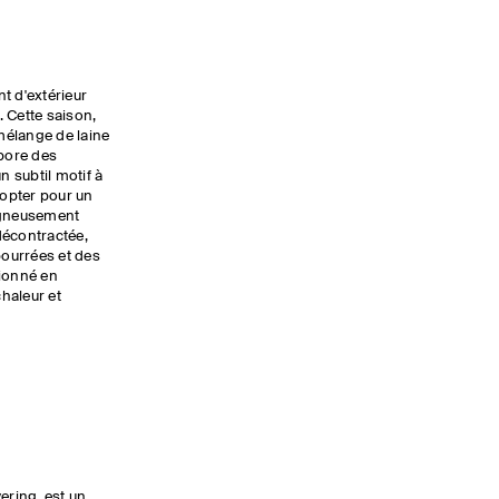
t d'extérieur
 Cette saison,
mélange de laine
rbore des
n subtil motif à
opter pour un
oigneusement
décontractée,
ourrées et des
tionné en
chaleur et
ering, est un