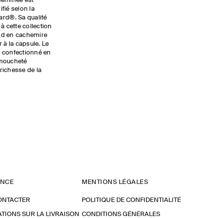
cheminée est
fié selon la
d®. Sa qualité
à cette collection
ond en cachemire
 à la capsule. Le
, confectionné en
 moucheté
richesse de la
ANCE
MENTIONS LÉGALES
ONTACTER
POLITIQUE DE CONFIDENTIALITÉ
TIONS SUR LA LIVRAISON
CONDITIONS GÉNÉRALES