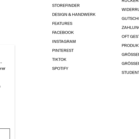
RÜCKER
STOREFINDER
WIDERR
DESIGN & HANDWERK
GUTSCH
FEATURES
ZAHLUN
FACEBOOK
OFT GES
INSTAGRAM
PRODUK
PINTEREST
GRÖSSE
TIKTOK
-
GRÖSSE
erer
SPOTIFY
STUDEN
n