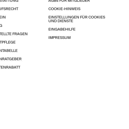
STATTUNG
AGBs FÜR MITGLIEDER
UFSRECHT
COOKIE-HINWEIS
EIN
EINSTELLUNGEN FÜR COOKIES
UND DIENSTE
G
EINGABEHILFE
TELLTE FRAGEN
IMPRESSUM
TPFLEGE
NTABELLE
NRATGEBER
TENRABATT