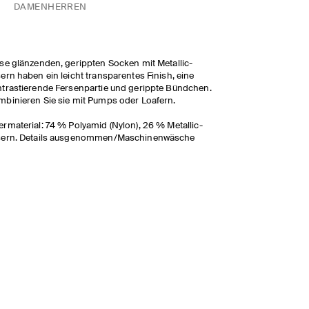
DAMEN
HERREN
se glänzenden, gerippten Socken mit Metallic-
ern haben ein leicht transparentes Finish, eine
trastierende Fersenpartie und gerippte Bündchen.
binieren Sie sie mit Pumps oder Loafern.
rmaterial: 74 % Polyamid (Nylon), 26 % Metallic-
sern. Details ausgenommen/Maschinenwäsche