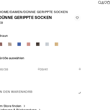
HOME
/
DAMEN
/
DÜNNE GERIPPTE SOCKEN
DÜNNE GERIPPTE SOCKEN
€9
Braun
Größe auswählen
36/38
39/41
IN DEN WARENKORB
Im Store finden