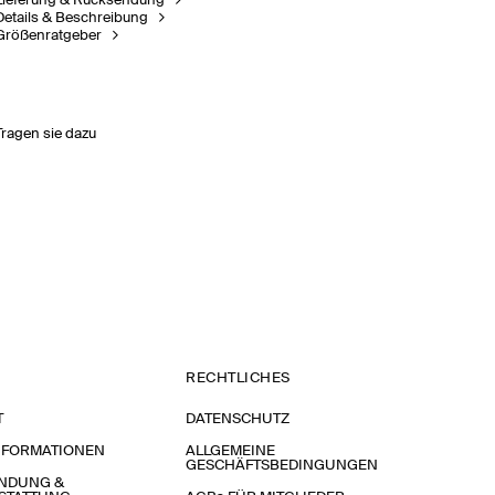
Lieferung & Rücksendung
Details & Beschreibung
Größenratgeber
Tragen sie dazu
RECHTLICHES
T
DATENSCHUTZ
NFORMATIONEN
ALLGEMEINE
GESCHÄFTSBEDINGUNGEN
NDUNG &