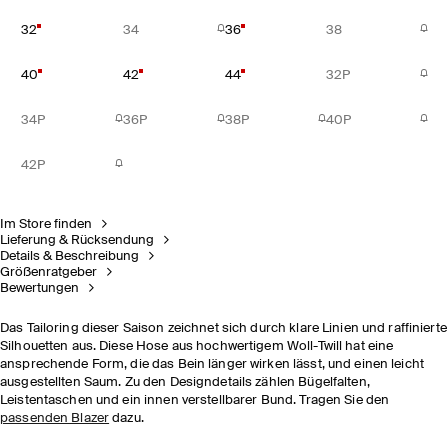
32
34
36
38
40
42
44
32P
34P
36P
38P
40P
42P
Im Store finden
Lieferung & Rücksendung
Details & Beschreibung
Größenratgeber
Bewertungen
Das Tailoring dieser Saison zeichnet sich durch klare Linien und raffinierte
Silhouetten aus. Diese Hose aus hochwertigem Woll-Twill hat eine
ansprechende Form, die das Bein länger wirken lässt, und einen leicht
ausgestellten Saum. Zu den Designdetails zählen Bügelfalten,
Leistentaschen und ein innen verstellbarer Bund. Tragen Sie den
passenden Blazer
dazu.