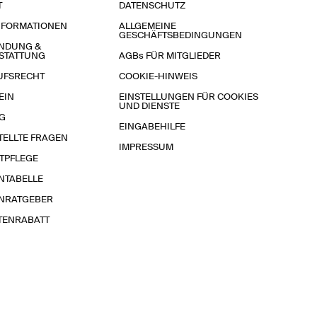
T
DATENSCHUTZ
NFORMATIONEN
ALLGEMEINE
GESCHÄFTSBEDINGUNGEN
NDUNG &
STATTUNG
AGBs FÜR MITGLIEDER
UFSRECHT
COOKIE-HINWEIS
EIN
EINSTELLUNGEN FÜR COOKIES
UND DIENSTE
G
EINGABEHILFE
TELLTE FRAGEN
IMPRESSUM
TPFLEGE
NTABELLE
NRATGEBER
TENRABATT