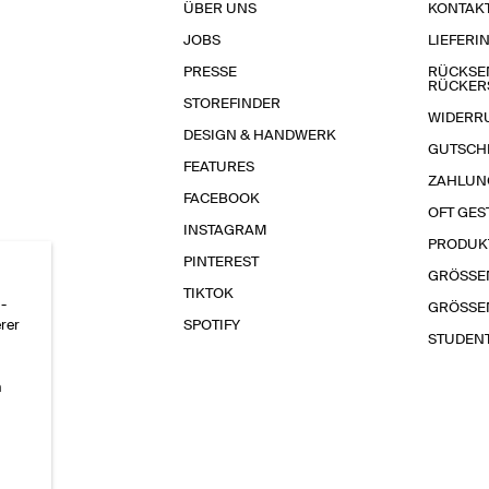
ÜBER UNS
KONTAK
JOBS
LIEFERI
PRESSE
RÜCKSE
RÜCKER
STOREFINDER
WIDERR
DESIGN & HANDWERK
GUTSCH
FEATURES
ZAHLUN
FACEBOOK
OFT GES
INSTAGRAM
PRODUK
PINTEREST
GRÖSSE
TIKTOK
-
GRÖSSE
erer
SPOTIFY
STUDEN
n