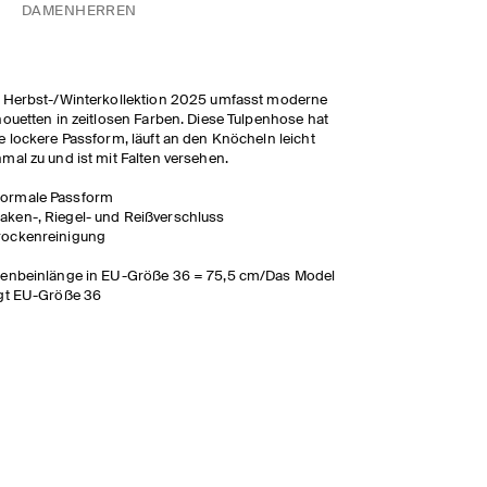
DAMEN
HERREN
 Herbst-/Winterkollektion 2025 umfasst moderne
houetten in zeitlosen Farben. Diese Tulpenhose hat
e lockere Passform, läuft an den Knöcheln leicht
mal zu und ist mit Falten versehen.
ormale Passform
aken-, Riegel- und Reißverschluss
rockenreinigung
nenbeinlänge in EU-Größe 36 = 75,5 cm/Das Model
gt EU-Größe 36