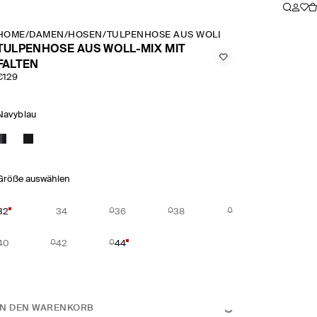
HOME
/
DAMEN
/
HOSEN
/
TULPENHOSE AUS WOLL MIX MIT FALTEN
TULPENHOSE AUS WOLL-MIX MIT
FALTEN
€129
Navyblau
Größe auswählen
32
34
36
38
40
42
44
IN DEN WARENKORB