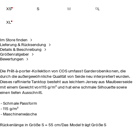
XS
S
M
L
XL
Im Store finden
Lieferung & Rücksendung
Details & Beschreibung
Größenratgeber
Bewertungen
Die Prêt-à-porter-Kollektion von COS umfasst Garderobenikonen, die
durch die außergewöhnliche Qualität von Seide neu interpretiert wurden.
Dieses raffinierte Tanktop besteht aus leichtem Jersey aus Maulbeerseide
mit einem Gewicht von115 g/m² und hat eine schmale Silhouette sowie
einen tiefen Ausschnitt.
Schmale Passform
115 g/m²
Maschinenwäsche
Rückenlänge in Größe S = 55 cm/Das Model trägt Größe S