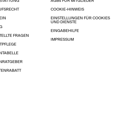
STATTUNG
AGBs FÜR MITGLIEDER
UFSRECHT
COOKIE-HINWEIS
EIN
EINSTELLUNGEN FÜR COOKIES
UND DIENSTE
G
EINGABEHILFE
TELLTE FRAGEN
IMPRESSUM
TPFLEGE
NTABELLE
NRATGEBER
TENRABATT