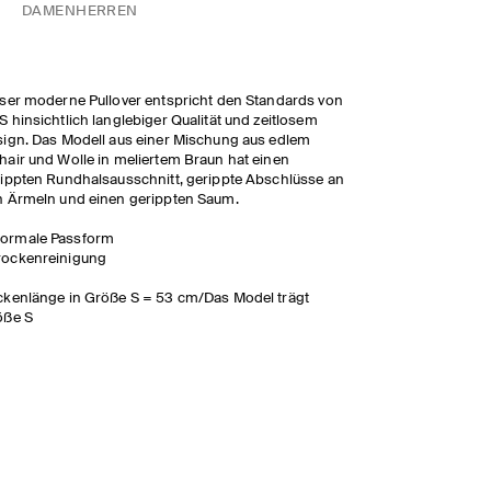
DAMEN
HERREN
ser moderne Pullover entspricht den Standards von
 hinsichtlich langlebiger Qualität und zeitlosem
ign. Das Modell aus einer Mischung aus edlem
air und Wolle in meliertem Braun hat einen
ippten Rundhalsausschnitt, gerippte Abschlüsse an
n Ärmeln und einen gerippten Saum.
ormale Passform
rockenreinigung
kenlänge in Größe S = 53 cm/Das Model trägt
öße S