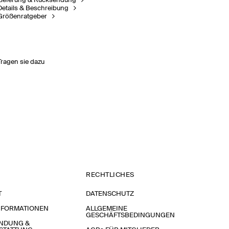
Lieferung & Rücksendung
Details & Beschreibung
Größenratgeber
Tragen sie dazu
RECHTLICHES
T
DATENSCHUTZ
NFORMATIONEN
ALLGEMEINE
GESCHÄFTSBEDINGUNGEN
NDUNG &