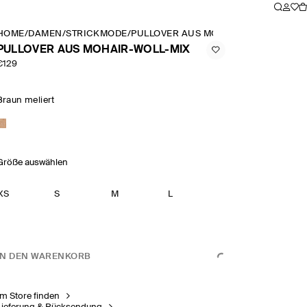
HOME
/
DAMEN
/
STRICKMODE
/
PULLOVER AUS MOHAIR WOLL MIX
PULLOVER AUS MOHAIR-WOLL-MIX
€129
Braun meliert
Größe auswählen
XS
S
M
L
IN DEN WARENKORB
Im Store finden