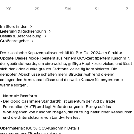
XS
S
M
L
Im Store finden
Lieferung & Rücksendung
Details & Beschreibung
Größenratgeber
Der klassische Kapuzenpullover erhält für Pre-Fall 2024 ein Struktur-
Update. Dieses Modell besteht aus reinem GCS-zertifiziertem Kaschmir,
der gebürstet wurde, um eine weiche, griffige Haptik zu erzielen, und lässt
sich dank des dunkelgrauen Farbtons vielseitig kombinieren. Die
gerippten Abschlüsse schaffen mehr Struktur, während die eng
anliegenden Ärmelabschlüsse und die weite Kapuze für angenehme
Wärme sorgen.
Normale Passform
Der Good Cashmere Standard® ist Eigentum der Aid by Trade
Foundation (AbTF) und legt Anforderungen in Bezug auf das
Wohlergehen von Kaschmirziegen, die Nutzung natürlicher Ressourcen
und die Unterstützung von Landwirten fest
Obermaterial: 100 % GCS-Kaschmir. Details
ausgenommen/Trockenreinigung