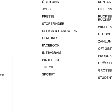
ÜBER UNS
KONTAK
JOBS
LIEFERI
PRESSE
RÜCKSE
RÜCKER
STOREFINDER
WIDERR
DESIGN & HANDWERK
GUTSCH
FEATURES
ZAHLUN
FACEBOOK
OFT GES
INSTAGRAM
PRODUK
PINTEREST
GRÖSSE
TIKTOK
-
GRÖSSE
erer
SPOTIFY
STUDEN
n