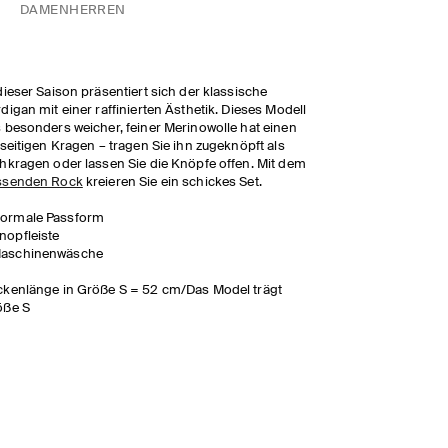
DAMEN
HERREN
dieser Saison präsentiert sich der klassische
digan mit einer raffinierten Ästhetik. Dieses Modell
 besonders weicher, feiner Merinowolle hat einen
lseitigen Kragen
– tragen Sie ihn zugeknöpft als
hkragen oder lassen Sie die Knöpfe offen. Mit dem
ssenden Rock
kreieren Sie ein schickes Set.
ormale Passform
nopfleiste
aschinenwäsche
kenlänge in Größe S = 52 cm/Das Model trägt
öße S