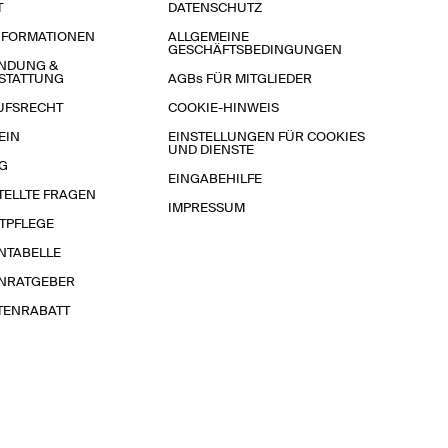
T
DATENSCHUTZ
NFORMATIONEN
ALLGEMEINE
GESCHÄFTSBEDINGUNGEN
NDUNG &
STATTUNG
AGBs FÜR MITGLIEDER
UFSRECHT
COOKIE-HINWEIS
EIN
EINSTELLUNGEN FÜR COOKIES
UND DIENSTE
G
EINGABEHILFE
TELLTE FRAGEN
IMPRESSUM
TPFLEGE
NTABELLE
NRATGEBER
TENRABATT