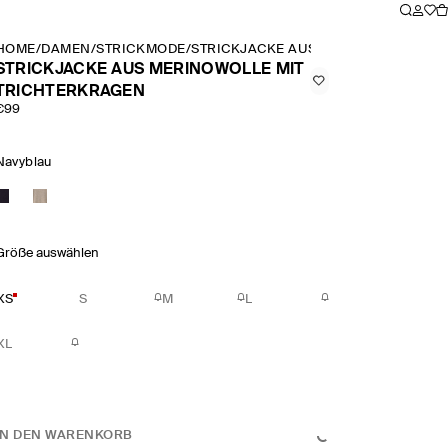
HOME
/
DAMEN
/
STRICKMODE
/
STRICKJACKE AUS MERINOWOLLE MI
STRICKJACKE AUS MERINOWOLLE MIT
TRICHTERKRAGEN
€99
Navyblau
Größe auswählen
XS
S
M
L
XL
IN DEN WARENKORB