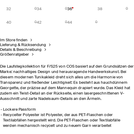
32
34
36
38
40
42
44
Im Store finden
Lieferung & Rücksendung
Details & Beschreibung
Größenratgeber
Die Laufstegkollektion für F/S25 von COS basiert auf den Grundsätzen der
Marke: nachhaltiges Design und herausragende Handwerkskunst.​ Bei
diesem modernen Tunikakleid dreht sich alles um die Harmonie von
Transparenz und fließender Leichtigkeit: Es besteht aus hauchdünnem
Georgette, der präzise auf dem Mannequin drapiert wurde. Das Kleid hat
zudem ein Twist-Detail an der Rückseite, einen lasergeschnittenen V-
Ausschnitt und zarte Nadelsaum-Details an den Ärmeln.
Lockere Passform
Recycelter Polyester ist Polyester, der aus PET-Flaschen oder
Textilabfällen hergestellt wird. Die PET-Flaschen oder Textilabfälle
werden mechanisch recycelt und zu neuem Garn verarbeitet