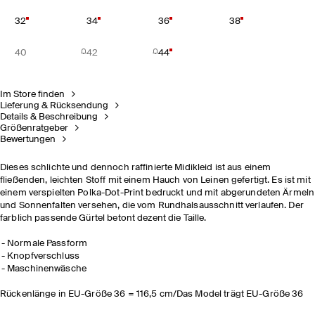
32
34
36
38
40
42
44
Im Store finden
Lieferung & Rücksendung
Details & Beschreibung
Größenratgeber
Bewertungen
Dieses schlichte und dennoch raffinierte Midikleid ist aus einem
fließenden, leichten Stoff mit einem Hauch von Leinen gefertigt. Es ist mit
einem verspielten Polka-Dot-Print bedruckt und mit abgerundeten Ärmeln
und Sonnenfalten versehen, die vom Rundhalsausschnitt verlaufen. Der
farblich passende Gürtel betont dezent die Taille.
Normale Passform
Knopfverschluss
Maschinenwäsche
Rückenlänge in EU-Größe 36 = 116,5 cm/Das Model trägt EU-Größe 36