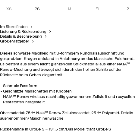
XS
S
M
L
Im Store finden
Lieferung & Rücksendung
Details & Beschreibung
Größenratgeber
Dieses schwarze Maxikleid mit U-förmigem Rundhalsausschnitt und
gespreiztem Kragen entstand in Anlehnung an das klassische Polohemd.
Es besteht aus einem leicht glänzenden Strickmaterial aus einer
NAIA™
Renew
-Mischung und bewegt sich durch den hohen Schlitz auf der
Rückseite beim Gehen elegant mit.
Schmale Passform
Geschlitzte Manschetten mit Knöpfen
NAIA™ Renew wird aus nachhaltig gewonnenem Zellstoff und recycelten
Reststoffen hergestellt
Obermaterial: 75 %
Naia™ Renew Zelluloseacetat, 25 % Polyamid. Details
ausgenommen/Maschinenwäsche
Rückenlänge in Größe S = 131,5 cm/Das Model trägt Größe S