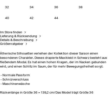
32
34
36
38
40
42
44
Im Store finden
Lieferung & Rücksendung
Details & Beschreibung
Größenratgeber
Ätherische Silhouetten verleihen der Kollektion dieser Saison einen
besonderen Charakter. Dieses drapierte Maxikleid in Schwarz besteht aus
fließendem Modal. Es hat einen hohen Kragen, der im Nacken gebunden
wird, und einen Schlitz im Saum, der für mehr Bewegungsfreiheit sorgt.
Normale Passform
Schnürverschluss
Maschinenwäsche
Rückenlänge in Größe 36 = 139,2 cm/Das Model trägt Größe 36