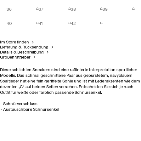
36
37
38
39
40
41
42
Im Store finden
Lieferung & Rücksendung
Details & Beschreibung
Größenratgeber
Diese schlichten Sneakers sind eine raffinierte Interpretation sportlicher
Modelle. Das schmal geschnittene Paar aus gebürstetem, navyblauem
Spaltleder hat eine fein geriffelte Sohle und ist mit Lederakzenten wie dem
dezenten „C“ auf beiden Seiten versehen. Entscheiden Sie sich je nach
Outfit für weiße oder farblich passende Schnürsenkel.
Schnürverschluss
Austauschbare Schnürsenkel