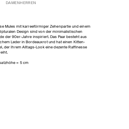
DAMEN
HERREN
se Mules mit karreeförmiger Zehenpartie und einem
lpturalen Design sind von der minimalistischen
e der 90er-Jahre inspiriert. Das Paar besteht aus
chem Leder in Bordeauxrot und hat einen Kitten-
l, der Ihrem Alltags-Look eine dezente Raffinesse
leiht.
satzhöhe = 5 cm