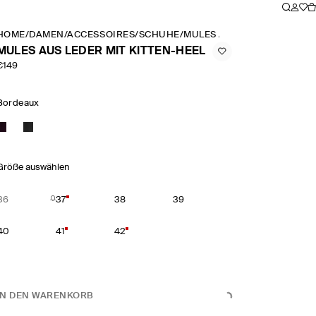
HOME
/
DAMEN
/
ACCESSOIRES
/
SCHUHE
/
MULES AUS LEDER MIT KIT
MULES AUS LEDER MIT KITTEN-HEEL
€149
Bordeaux
Größe auswählen
36
37
38
39
40
41
42
IN DEN WARENKORB