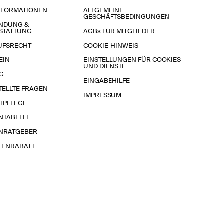
NFORMATIONEN
ALLGEMEINE
GESCHÄFTSBEDINGUNGEN
NDUNG &
STATTUNG
AGBs FÜR MITGLIEDER
UFSRECHT
COOKIE-HINWEIS
EIN
EINSTELLUNGEN FÜR COOKIES
UND DIENSTE
G
EINGABEHILFE
TELLTE FRAGEN
IMPRESSUM
TPFLEGE
NTABELLE
NRATGEBER
TENRABATT