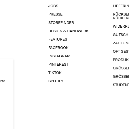
JOBS
LIEFERI
PRESSE
RÜCKSE
RÜCKER
STOREFINDER
WIDERR
DESIGN & HANDWERK
GUTSCH
FEATURES
ZAHLUN
FACEBOOK
OFT GES
INSTAGRAM
PRODUK
PINTEREST
GRÖSSE
TIKTOK
-
GRÖSSE
erer
SPOTIFY
STUDEN
n