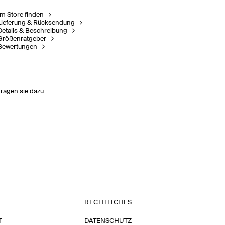
Im Store finden
Lieferung & Rücksendung
Details & Beschreibung
Größenratgeber
Bewertungen
Tragen sie dazu
RECHTLICHES
T
DATENSCHUTZ