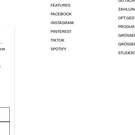
GUTSCH
FEATURES
ZAHLUN
FACEBOOK
OFT GES
INSTAGRAM
PRODUK
PINTEREST
GRÖSSE
TIKTOK
-
GRÖSSE
erer
SPOTIFY
STUDEN
n