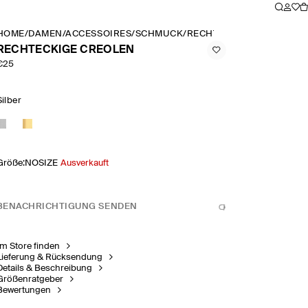
HOME
/
DAMEN
/
ACCESSOIRES
/
SCHMUCK
/
RECHTECKIGE CREOLEN
RECHTECKIGE CREOLEN
€25
Silber
Größe
:
NOSIZE
Ausverkauft
BENACHRICHTIGUNG SENDEN
Im Store finden
Lieferung & Rücksendung
Details & Beschreibung
Größenratgeber
Bewertungen