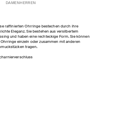
DAMEN
HERREN
se raffinierten Ohrringe bestechen durch ihre
lichte Eleganz. Sie bestehen aus versilbertem
sing und haben eine rechteckige Form. Sie können
 Ohrringe einzeln oder zusammen mit anderen
hmuckstücken tragen.
charnierverschluss