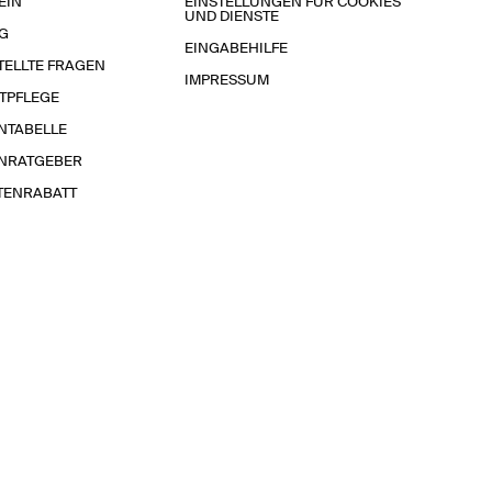
EIN
EINSTELLUNGEN FÜR COOKIES
UND DIENSTE
G
EINGABEHILFE
TELLTE FRAGEN
IMPRESSUM
TPFLEGE
NTABELLE
NRATGEBER
TENRABATT