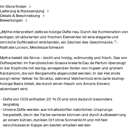
Im Store finden
Lieferung & Rücksendung
Details & Beschreibung
Bewertungen
„Mythe interpretiert zeitlose holzige Düfte neu. Durch die Kombination von
erdigen, strukturierten und frischen Elementen ist eine elegante und
sinnliche Duftkreation entstanden, ein Zeichen des Geschmacks. ”–
Nathalie Lorson, Meisterparfümeurin
Mythe belebt die Sinne – leicht und holzig, vollmundig und frisch. Das von
Duftexperten im französischen Grasse kreierte Eau de Parfum überzeugt
in der Kopfnote mit würzig-anregenden Noten von Ingwer und grünem
Kardamom, die von Bergamotte abgerundet werden. In der Herznote
sorgt reiner Vetiver für Struktur, während Veilchenholz eine zarte blumig-
holzige Basis bildet, die durch einen Hauch von Amyris-Essenz
akzentuiert wird.
Düfte von COS enthalten 20 % Öl und sind dadurch besonders
langlebig​
Unsere Düfte werden aus Inhaltsstoffen natürlichen Ursprungs
hergestellt, die in der Farbe variieren können und durch Aufbewahrung
an einem kühlen, dunklen Ort ohne Sonnenlicht und mit fest
verschlossener Kappe am besten erhalten werden