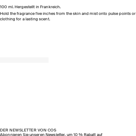
ZUM
100 ml. Hergestellt in Frankreich.
ARTIKEL
Hold the fragrance five inches from the skin and mist onto pulse points or
clothing for a lasting scent.
JETZT ENTDECKEN
ENTDECKEN SIE DIE KOLLEKTION
DER NEWSLETTER VON COS
Abonnieren Sie unseren Newsletter, um 10 % Rabatt auf