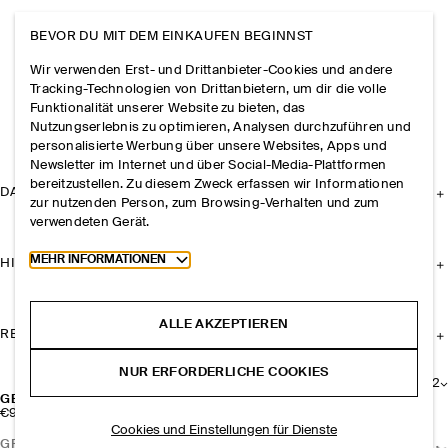
BEVOR DU MIT DEM EINKAUFEN BEGINNST
Wir verwenden Erst- und Drittanbieter-Cookies und andere
Tracking-Technologien von Drittanbietern, um dir die volle
Funktionalität unserer Website zu bieten, das
Nutzungserlebnis zu optimieren, Analysen durchzuführen und
personalisierte Werbung über unsere Websites, Apps und
Newsletter im Internet und über Social-Media-Plattformen
bereitzustellen. Zu diesem Zweck erfassen wir Informationen
DAS UNTERNEHMEN
zur nutzenden Person, zum Browsing-Verhalten und zum
verwendeten Gerät.
Toggle more cookie information
MEHR INFORMATIONEN
HILFE
ALLE AKZEPTIEREN
RECHTLICHES
NUR ERFORDERLICHE COOKIES
+
12
GERIPPTE SOCKEN
€9
Cookies und Einstellungen für Dienste
GRÖSSE AUSWÄHLEN