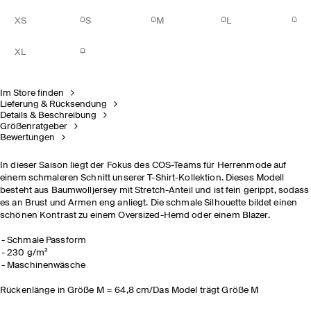
XS
S
M
L
XL
Im Store finden
Lieferung & Rücksendung
Details & Beschreibung
Größenratgeber
Bewertungen
In dieser Saison liegt der Fokus des COS-Teams für Herrenmode auf
einem schmaleren Schnitt unserer T-Shirt-Kollektion. Dieses Modell
besteht aus Baumwolljersey mit Stretch-Anteil und ist fein gerippt, sodass
es an Brust und Armen eng anliegt. Die schmale Silhouette bildet einen
schönen Kontrast zu einem Oversized-Hemd oder einem Blazer.
Schmale Passform
230 g/m²
Maschinenwäsche
Rückenlänge in Größe M = 64,8 cm/Das Model trägt Größe M