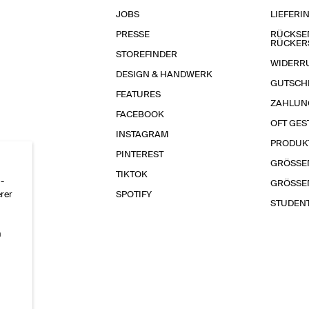
JOBS
LIEFERI
PRESSE
RÜCKSE
RÜCKER
STOREFINDER
WIDERR
DESIGN & HANDWERK
GUTSCH
FEATURES
ZAHLUN
FACEBOOK
OFT GES
INSTAGRAM
PRODUK
PINTEREST
GRÖSSE
TIKTOK
-
GRÖSSE
erer
SPOTIFY
STUDEN
n