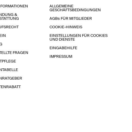
NFORMATIONEN
ALLGEMEINE
GESCHÄFTSBEDINGUNGEN
NDUNG &
STATTUNG
AGBs FÜR MITGLIEDER
UFSRECHT
COOKIE-HINWEIS
EIN
EINSTELLUNGEN FÜR COOKIES
UND DIENSTE
G
EINGABEHILFE
TELLTE FRAGEN
IMPRESSUM
TPFLEGE
NTABELLE
NRATGEBER
TENRABATT