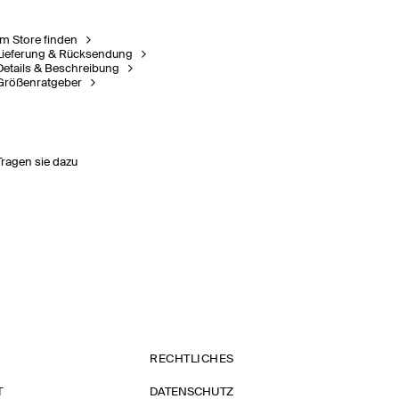
Im Store finden
Lieferung & Rücksendung
Details & Beschreibung
Größenratgeber
Tragen sie dazu
RECHTLICHES
T
DATENSCHUTZ