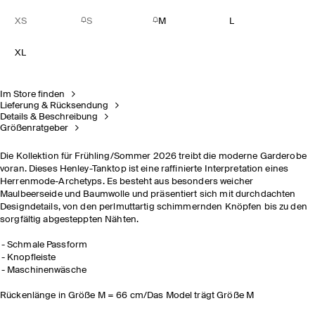
XS
S
M
L
XL
Im Store finden
Lieferung & Rücksendung
Details & Beschreibung
Größenratgeber
Die Kollektion für Frühling/Sommer 2026 treibt die moderne Garderobe
voran. Dieses Henley-Tanktop ist eine raffinierte Interpretation eines
Herrenmode-Archetyps. Es besteht aus besonders weicher
Maulbeerseide und Baumwolle und präsentiert sich mit durchdachten
Designdetails, von den perlmuttartig schimmernden Knöpfen bis zu den
sorgfältig abgesteppten Nähten.
Schmale Passform
Knopfleiste
Maschinenwäsche
Rückenlänge in Größe M = 66 cm/Das Model trägt Größe M