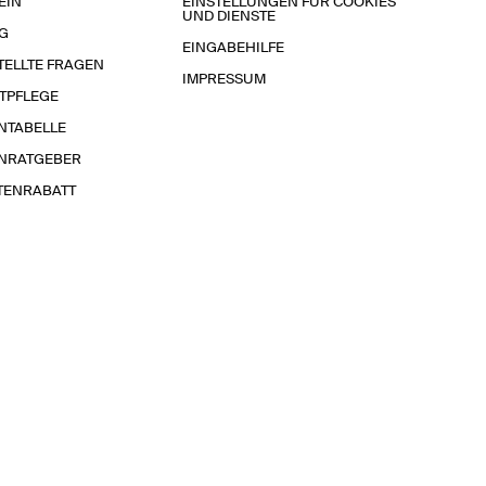
EIN
EINSTELLUNGEN FÜR COOKIES
UND DIENSTE
G
EINGABEHILFE
TELLTE FRAGEN
IMPRESSUM
TPFLEGE
NTABELLE
NRATGEBER
TENRABATT