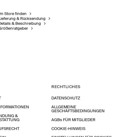
Im Store finden
Lieferung & Rücksendung
Details & Beschreibung
Größenratgeber
RECHTLICHES
T
DATENSCHUTZ
NFORMATIONEN
ALLGEMEINE
GESCHÄFTSBEDINGUNGEN
NDUNG &
STATTUNG
AGBs FÜR MITGLIEDER
UFSRECHT
COOKIE-HINWEIS