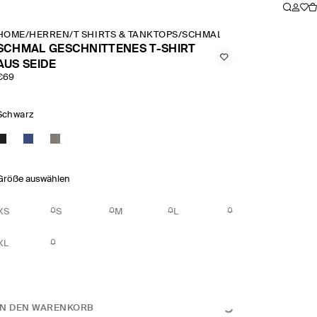
HOME
/
HERREN
/
T SHIRTS & TANKTOPS
/
SCHMAL GESCHNITTENES T 
SCHMAL GESCHNITTENES T-SHIRT
AUS SEIDE
€69
Schwarz
Größe auswählen
XS
S
M
L
XL
IN DEN WARENKORB