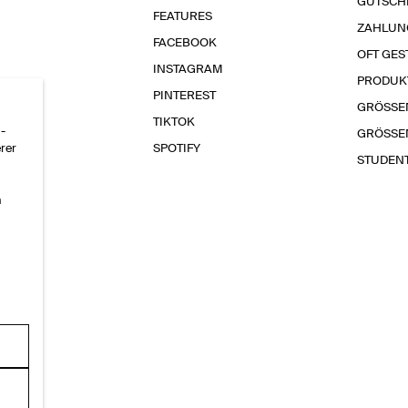
GUTSCH
FEATURES
ZAHLUN
FACEBOOK
OFT GES
INSTAGRAM
PRODUK
PINTEREST
GRÖSSE
TIKTOK
-
GRÖSSE
erer
SPOTIFY
STUDEN
n