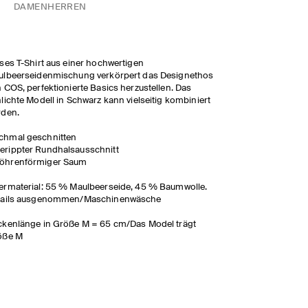
DAMEN
HERREN
ses T-Shirt aus einer hochwertigen
ulbeerseidenmischung verkörpert das Designethos
 COS, perfektionierte Basics herzustellen. Das
lichte Modell in Schwarz kann vielseitig kombiniert
rden.
chmal geschnitten
erippter Rundhalsausschnitt
öhrenförmiger Saum
rmaterial: 55 % Maulbeerseide, 45 % Baumwolle.
tails ausgenommen/Maschinenwäsche
kenlänge in Größe M = 65 cm/Das Model trägt
öße M