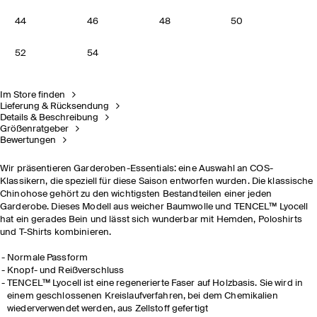
44
46
48
50
52
54
Im Store finden
Lieferung & Rücksendung
Details & Beschreibung
Größenratgeber
Bewertungen
Wir präsentieren Garderoben-Essentials: eine Auswahl an COS-
Klassikern, die speziell für diese Saison entworfen wurden. Die klassische
Chinohose gehört zu den wichtigsten Bestandteilen einer jeden
Garderobe. Dieses Modell aus weicher Baumwolle und TENCEL™ Lyocell
hat ein gerades Bein und lässt sich wunderbar mit Hemden, Poloshirts
und T-Shirts kombinieren.
Normale Passform
Knopf- und Reißverschluss
TENCEL™ Lyocell ist eine regenerierte Faser auf Holzbasis. Sie wird in
einem geschlossenen Kreislaufverfahren, bei dem Chemikalien
wiederverwendet werden, aus Zellstoff gefertigt