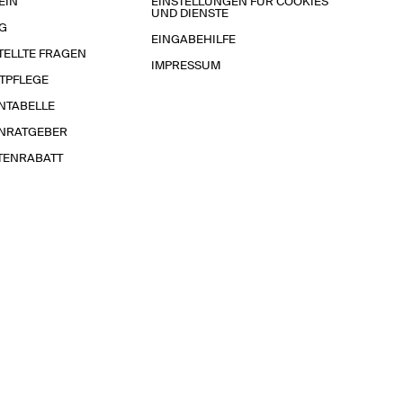
EIN
EINSTELLUNGEN FÜR COOKIES
UND DIENSTE
G
EINGABEHILFE
TELLTE FRAGEN
IMPRESSUM
TPFLEGE
NTABELLE
NRATGEBER
TENRABATT