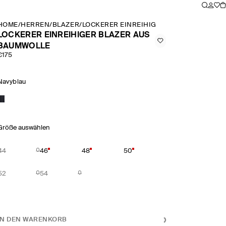
HOME
/
HERREN
/
BLAZER
/
LOCKERER EINREIHIGER BLAZER AUS B
LOCKERER EINREIHIGER BLAZER AUS
BAUMWOLLE
€175
Navyblau
Größe auswählen
44
46
48
50
52
54
IN DEN WARENKORB