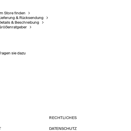
Im Store finden
Lieferung & Rücksendung
Details & Beschreibung
Größenratgeber
Tragen sie dazu
RECHTLICHES
T
DATENSCHUTZ