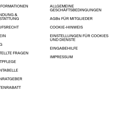
NFORMATIONEN
ALLGEMEINE
GESCHÄFTSBEDINGUNGEN
NDUNG &
STATTUNG
AGBs FÜR MITGLIEDER
UFSRECHT
COOKIE-HINWEIS
EIN
EINSTELLUNGEN FÜR COOKIES
UND DIENSTE
G
EINGABEHILFE
TELLTE FRAGEN
IMPRESSUM
TPFLEGE
NTABELLE
NRATGEBER
TENRABATT