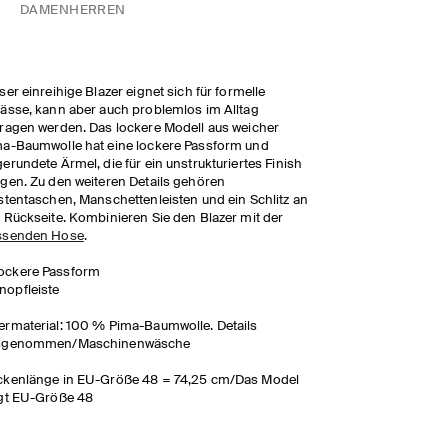
DAMEN
HERREN
ser einreihige Blazer eignet sich für formelle
ässe, kann aber auch problemlos im Alltag
ragen werden. Das lockere Modell aus weicher
a-Baumwolle hat eine lockere Passform und
erundete Ärmel, die für ein unstrukturiertes Finish
gen. Zu den weiteren Details gehören
stentaschen, Manschettenleisten und ein Schlitz an
 Rückseite. Kombinieren Sie den Blazer mit der
ssenden Hose
.
ockere Passform
nopfleiste
rmaterial: 100 % Pima-Baumwolle. Details
sgenommen/Maschinenwäsche
ckenlänge in EU-Größe 48 = 74,25 cm/Das Model
gt EU-Größe 48