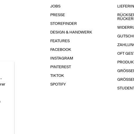
JOBS
LIEFERI
PRESSE
RÜCKSE
RÜCKER
STOREFINDER
WIDERR
DESIGN & HANDWERK
GUTSCH
FEATURES
ZAHLUN
FACEBOOK
OFT GES
INSTAGRAM
PRODUK
PINTEREST
GRÖSSE
TIKTOK
-
GRÖSSE
erer
SPOTIFY
STUDEN
n