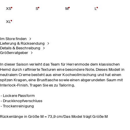
XS
S
M
L
XL
Im Store finden
Lieferung & Rücksendung
Details & Beschreibung
Größenratgeber
In dieser Saison verleiht das Team für Herrenmode dem klassischen
Hemd durch raffinierte Texturen eine besondere Note. Dieses Modell in
neutralem Creme besteht aus einer Kochwollmischung und hat einen
spitzen Kragen, eine Brusttasche sowie einen abgerundeten Saum mit
Interlock-Finish. Tragen Sie es zu Tailoring.
Lockere Passform
Druckknopfverschluss
Trockenreinigung
Rückenlänge in Größe M = 73,9 cm/Das Model trägt Größe M