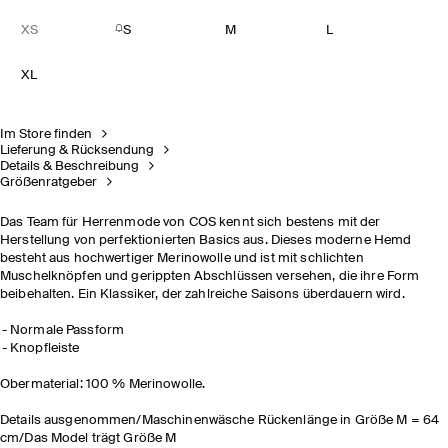
XS
S
M
L
XL
Im Store finden
Lieferung & Rücksendung
Details & Beschreibung
Größenratgeber
Das Team für Herrenmode von COS kennt sich bestens mit der
Herstellung von perfektionierten Basics aus. Dieses moderne Hemd
besteht aus hochwertiger Merinowolle und ist mit schlichten
Muschelknöpfen und gerippten Abschlüssen versehen, die ihre Form
beibehalten. Ein Klassiker, der zahlreiche Saisons überdauern wird.
Normale Passform
Knopfleiste
Obermaterial: 100 % Merinowolle.
Details ausgenommen/Maschinenwäsche Rückenlänge in Größe M = 64
cm/Das Model trägt Größe M