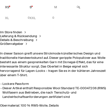
XS
S
M
L
XL
XXL
Im Store finden
Lieferung & Rücksendung
Details & Beschreibung
Größenratgeber
In dieser Saison greift unsere Strickmode künstlerisches Design und
traditionelle Handwerkskunst auf. Dieser gerippte Polopullover aus Wolle
besteht aus einem gesprenkelten Garn mit Donegal-Effekt, das für eine
interessante Struktur sorgt. Das Oberteil in Beige eignet sich
hervorragend für Lagen-Looks
– tragen Sie es in der kühleren Jahreszeit
über einem T-Shirt
.
Lockere Passform
Dieser Artikel enthält Responsible Wool Standard TE-00047206 (RWS)
Wollfasern aus Betrieben, die nach Tierschutz- und
Landwirtschaftsanforderungen zertifiziert sind
Obermaterial: 100 % RWS-Wolle. Details