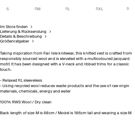
S
M
L
XL
Im Store finden
Lieferung & Rücksendung
Details & Beschreibung
Größenratgeber
Taking inspiration from Fair Isle knitwear, this knitted vest is crafted from
responsibly sourced wool and is elevated with a multicoloured jacquard
motif. It has been designed with a V-neck and ribbed trims for a classic
touch.
- Relaxed fit, sleeveless
- Using recycled wool reduces waste products and the use of raw virgin
materials, chemicals, energy and water
100% RWS Wool / Dry clean
Back length of size M is 68cm / Model is 186cm tall and wearing a size M