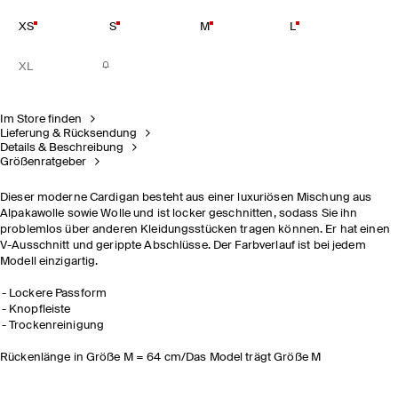
XS
S
M
L
XL
Im Store finden
Lieferung & Rücksendung
Details & Beschreibung
Größenratgeber
Dieser moderne Cardigan besteht aus einer luxuriösen Mischung aus
Alpakawolle sowie Wolle und ist locker geschnitten, sodass Sie ihn
problemlos über anderen Kleidungsstücken tragen können. Er hat einen
V-Ausschnitt und gerippte Abschlüsse. Der Farbverlauf ist bei jedem
Modell einzigartig.
Lockere Passform
Knopfleiste
Trockenreinigung
Rückenlänge in Größe M = 64 cm/Das Model trägt Größe M