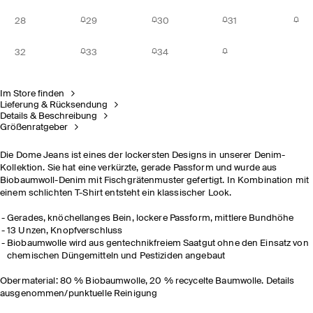
28
29
30
31
32
33
34
Im Store finden
Lieferung & Rücksendung
Details & Beschreibung
Größenratgeber
Die Dome Jeans ist eines der lockersten Designs in unserer Denim-
Kollektion. Sie hat eine verkürzte, gerade Passform und wurde aus
Biobaumwoll-Denim mit Fischgrätenmuster gefertigt. In Kombination mit
einem schlichten T-Shirt entsteht ein klassischer Look.
Gerades, knöchellanges Bein, lockere Passform, mittlere Bundhöhe
13 Unzen, Knopfverschluss
Biobaumwolle wird aus gentechnikfreiem Saatgut ohne den Einsatz von
chemischen Düngemitteln und Pestiziden angebaut
Obermaterial: 80 % Biobaumwolle, 20 % recycelte Baumwolle. Details
ausgenommen/punktuelle Reinigung