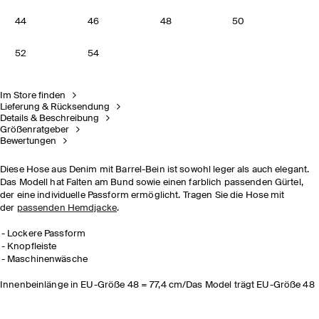
44
46
48
50
52
54
Im Store finden
Lieferung & Rücksendung
Details & Beschreibung
Größenratgeber
Bewertungen
Diese Hose aus Denim mit Barrel-Bein ist sowohl leger als auch elegant.
Das Modell hat Falten am Bund sowie einen farblich passenden Gürtel,
der eine individuelle Passform ermöglicht. Tragen Sie die Hose mit
der
passenden Hemdjacke
.
Lockere Passform
Knopfleiste
Maschinenwäsche
Innenbeinlänge in EU-Größe 48 = 77,4 cm/Das Model trägt EU-Größe 48