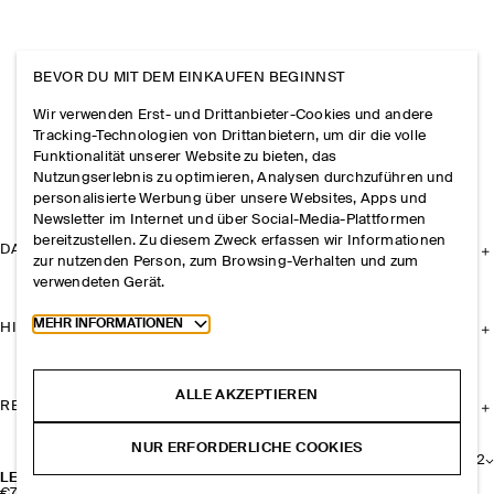
BEVOR DU MIT DEM EINKAUFEN BEGINNST
Wir verwenden Erst- und Drittanbieter-Cookies und andere
Tracking-Technologien von Drittanbietern, um dir die volle
Funktionalität unserer Website zu bieten, das
Nutzungserlebnis zu optimieren, Analysen durchzuführen und
personalisierte Werbung über unsere Websites, Apps und
Newsletter im Internet und über Social-Media-Plattformen
bereitzustellen. Zu diesem Zweck erfassen wir Informationen
DAS UNTERNEHMEN
zur nutzenden Person, zum Browsing-Verhalten und zum
verwendeten Gerät.
Toggle more cookie information
MEHR INFORMATIONEN
HILFE
ALLE AKZEPTIEREN
RECHTLICHES
NUR ERFORDERLICHE COOKIES
+
2
LEDERHANDSCHUHE MIT KASCHMIRFUTTER UND STEPPNÄHTEN
€79