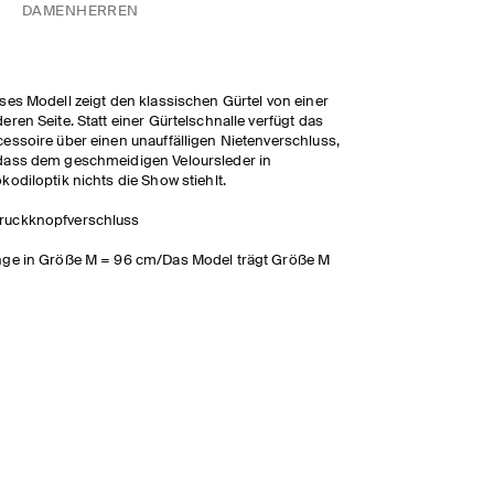
DAMEN
HERREN
ses Modell zeigt den klassischen Gürtel von einer
eren Seite. Statt einer Gürtelschnalle verfügt das
essoire über einen unauffälligen Nietenverschluss,
ass dem geschmeidigen Veloursleder in
kodiloptik nichts die Show stiehlt.
ruckknopfverschluss
ge in Größe M = 96 cm/Das Model trägt Größe M