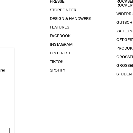
PRESSE
RÜCKSE
RÜCKER
STOREFINDER
WIDERR
DESIGN & HANDWERK
GUTSCH
FEATURES
ZAHLUN
FACEBOOK
OFT GES
INSTAGRAM
PRODUK
PINTEREST
GRÖSSE
TIKTOK
-
GRÖSSE
erer
SPOTIFY
STUDEN
n