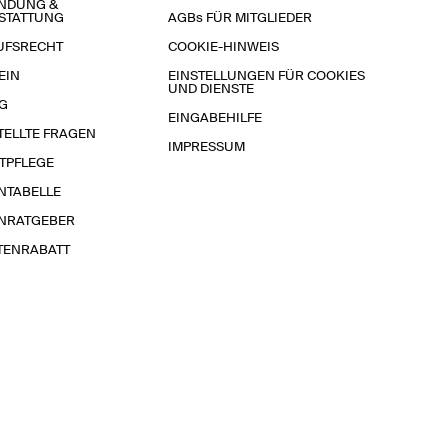
NDUNG &
STATTUNG
AGBs FÜR MITGLIEDER
UFSRECHT
COOKIE-HINWEIS
EIN
EINSTELLUNGEN FÜR COOKIES
UND DIENSTE
G
EINGABEHILFE
TELLTE FRAGEN
IMPRESSUM
TPFLEGE
NTABELLE
NRATGEBER
TENRABATT