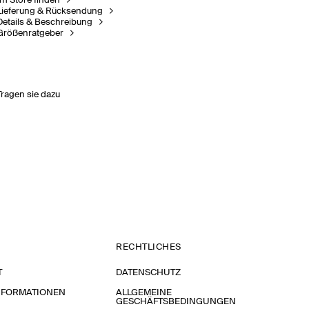
Im Store finden
Lieferung & Rücksendung
Details & Beschreibung
Größenratgeber
Tragen sie dazu
RECHTLICHES
T
DATENSCHUTZ
NFORMATIONEN
ALLGEMEINE
GESCHÄFTSBEDINGUNGEN