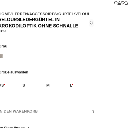
HOME
/
HERREN
/
ACCESSOIRES
/
GÜRTEL
/
VELOURSLEDERGÜRTEL IN
VELOURSLEDERGÜRTEL IN
KROKODILOPTIK OHNE SCHNALLE
€69
Grau
Größe auswählen
XS
S
M
L
IN DEN WARENKORB