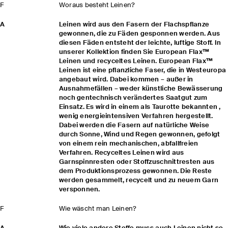
F
Woraus besteht Leinen?
A
Leinen wird aus den Fasern der Flachspflanze
gewonnen, die zu Fäden gesponnen werden. Aus
diesen Fäden entsteht der leichte, luftige Stoff. In
unserer Kollektion finden Sie European Flax™
Leinen und recyceltes Leinen. European Flax™
Leinen ist eine pflanzliche Faser, die in Westeuropa
angebaut wird. Dabei kommen – außer in
Ausnahmefällen – weder künstliche Bewässerung
noch gentechnisch verändertes Saatgut zum
Einsatz. Es wird in einem als Taurotte bekannten ,
wenig energieintensiven Verfahren hergestellt.
Dabei werden die Fasern auf natürliche Weise
durch Sonne, Wind und Regen gewonnen, gefolgt
von einem rein mechanischen, abfallfreien
Verfahren. Recyceltes Leinen wird aus
Garnspinnresten oder Stoffzuschnittresten aus
dem Produktionsprozess gewonnen. Die Reste
werden gesammelt, recycelt und zu neuem Garn
versponnen.
F
Wie wäscht man Leinen?