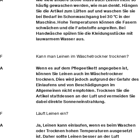
A
Wie viele andere Stoffe muss auch Leinen nicht so
häufig gewaschen werden, wie man denkt. Hängen
Sie die Artikel zum Lüften auf und waschen Sie sie
bei Bedarf im Schonwaschgang bei 30 °C in der
Maschine. Hohe Temperaturen können die Fasern
schwächen und die Farbstoffe angreifen. Bei
Handwäsche spülen Sie die Kleidungsstücke mit
lauwarmem Wasser aus.
F
Kann man Leinen im Wäschetrockner trocknen?
A
Wenn es auf dem Pflegeetikett angegeben ist,
können Sie Leinen auch im Wäschetrockner
trocknen. Dies wird jedoch aufgrund der Gefahr des
Einlaufens und von Beschädigungen im
Allgemeinen nicht empfohlen. Trocknen Sie die
Artikel stattdessen an der Luft und vermeiden Sie
dabei direkte Sonneneinstrahlung.
F
Läuft Leinen ein?
A
Ja, Leinen kann einlaufen, wenn es beim Waschen
oder Trocknen hohen Temperaturen ausgesetzt
ist. Daher sollte Leinen besser an der Luft