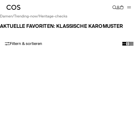
damen
/
trending-now
/
heritage-checks
AKTUELLE FAVORITEN: KLASSISCHE KAROMUSTER
Filtern & sortieren