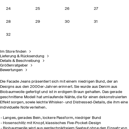
24
25
26
27
28
29
30
31
32
Im Store finden
Lieferung & Rücksendung
Details & Beschreibung
Größenratgeber
Bewertungen
Die Facade Jeans präsentiert sich mit einem niedrigen Bund, der an
Designs aus den 2000er-Jahren erinnert. Sie wurde aus Denim aus
Biobaumwolle gefertigt und ist in erdigem Braun gehalten. Das gerade
geschnittene Modell hat umlaufende Nähte, die für einen dekonstruierten
Effekt sorgen, sowie leichte Whisker- und Distressed-Details, die ihm eine
individuelle Note verleihen.
Langes, gerades Bein, lockere Passform, niedriger Bund
Hosenschlitz mit Knopf, klassisches Five-Pocket-Design
Biobaumwolle wird aus gentechnikfreiem Saatgut ohne den Einsatz von