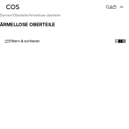
damen
/
oberteile
/
ärmellose oberteile
ÄRMELLOSE OBERTEILE
Filtern & sortieren