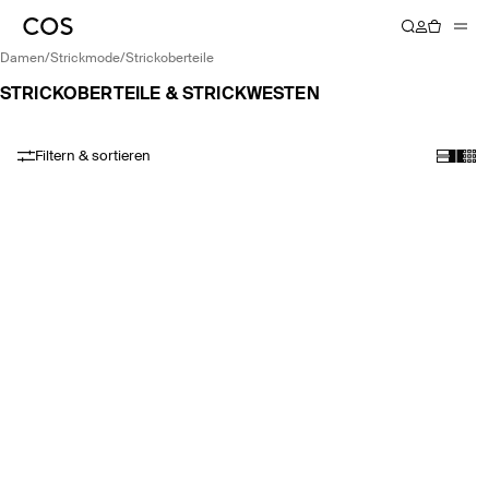
damen
/
strickmode
/
strickoberteile
STRICKOBERTEILE & STRICKWESTEN
Filtern & sortieren