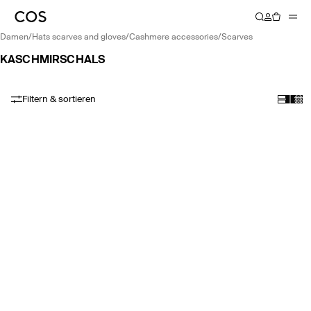
damen
/
hats scarves and gloves
/
cashmere accessories
/
scarves
KASCHMIRSCHALS
Filtern & sortieren