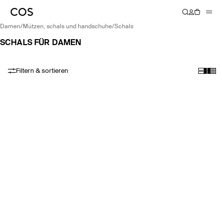
damen
/
mützen, schals und handschuhe
/
schals
SCHALS FÜR DAMEN
Filtern & sortieren