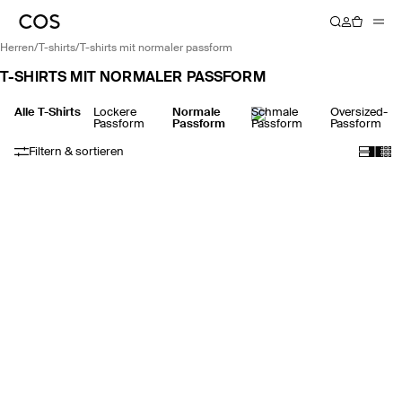
herren
/
t-shirts
/
t-shirts mit normaler passform
T-SHIRTS MIT NORMALER PASSFORM
Alle T-Shirts
Lockere
Normale
Schmale
Oversized-
Passform
Passform
Passform
Passform
Filtern & sortieren