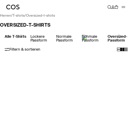
herren
/
t-shirts
/
oversized-t-shirts
OVERSIZED-T-SHIRTS
Alle T-Shirts
Lockere
Normale
Schmale
Oversized-
Passform
Passform
Passform
Passform
Filtern & sortieren