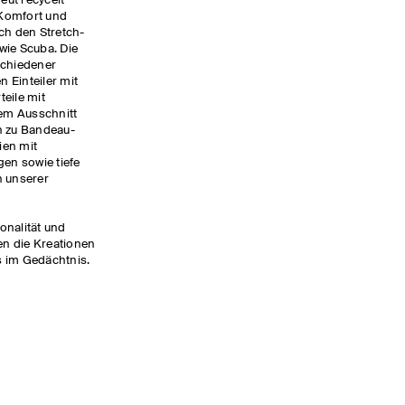
neut recycelt
 Komfort und
ch den Stretch-
 wie Scuba. Die
schiedener
 Einteiler mit
eile mit
em Ausschnitt
n zu Bandeau-
ien mit
gen sowie tiefe
n unserer
onalität und
n die Kreationen
s im Gedächtnis.