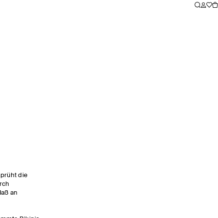
prüht die
rch
Maß an