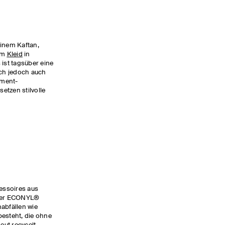
einem Kaftan,
em
Kleid
in
 ist tagsüber eine
ich jedoch auch
ement-
setzen stilvolle
cessoires aus
nter ECONYL®
abfällen wie
besteht, die ohne