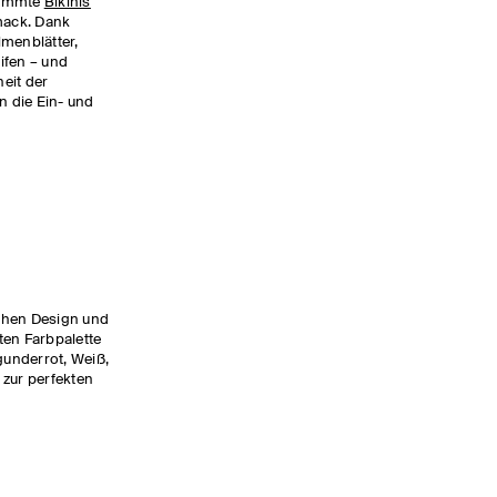
timmte
Bikinis
mack. Dank
lmenblätter,
ifen – und
heit der
n die Ein- und
chen Design und
ten Farbpalette
underrot, Weiß,
 zur perfekten