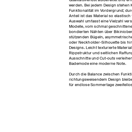
Qualitätsverlust aufbereitet und er
werden. Bei jedem Design stehen
Funktionalität im Vordergrund; dur
Anteil ist das Material so elastisch
Auswahl umfasst eine Vielzahl ver
Modelle, vom schmal geschnittenen
bondierten Nähten über Bikiniobert
stützenden Bügeln, asymmetrisch
oder Neckholder-Silhouette bis hi
Designs. Leicht texturierte Material
Rippstruktur und seitlichen Raffun
Ausschnitte und Cut-outs verleihe
Bademode eine moderne Note.
Durch die Balance zwischen Funkti
richtungsweisendem Design bleibe
für endlose Sommertage zweifello