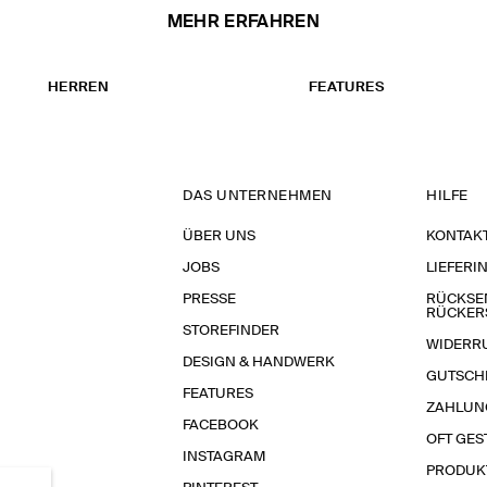
MEHR ERFAHREN
HERREN
FEATURES
DAS UNTERNEHMEN
HILFE
ÜBER UNS
KONTAK
JOBS
LIEFERI
PRESSE
RÜCKSE
RÜCKER
STOREFINDER
WIDERR
DESIGN & HANDWERK
GUTSCH
FEATURES
ZAHLUN
FACEBOOK
OFT GES
INSTAGRAM
PRODUK