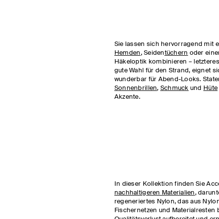
Sie lassen sich hervorragend mit 
Hemden
, Seiden
tüchern
oder ein
Häkeloptik kombinieren – letzteres
gute Wahl für den Strand, eignet s
wunderbar für Abend-Looks. Stat
Sonnenbrillen
,
Schmuck
und
Hüte
Akzente.
In dieser Kollektion finden Sie Ac
nachhaltigeren Materialien
, daru
regeneriertes Nylon, das aus Nylon
Fischernetzen und Materialresten 