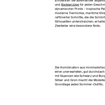
Entdecken Sie aufeinander abges
und
Badeanzüge
für jeden Gesch
dynamischer Prints – tropische Pa
moderne Tiermotive, maritime Stre
raffinierter Schnitte, die die Schön
Silhouetten unterstreichen, erhalte
Zweiteiler eine besondere Note.
Die Kombination aus minimalistis
einer unerwarteten, gut durchdach
mit Nuancen wie Schwarz und Burg
Silber und Grün macht die Modelle
Grundlage jedes Sommer-Outfits.