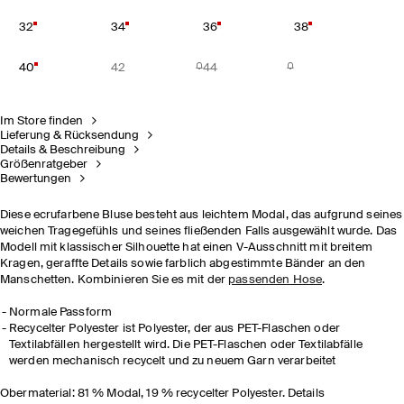
32
34
36
38
40
42
44
Im Store finden
Lieferung & Rücksendung
Details & Beschreibung
Größenratgeber
Bewertungen
Diese ecrufarbene Bluse besteht aus leichtem Modal, das aufgrund seines
weichen Tragegefühls und seines fließenden Falls ausgewählt wurde. Das
Modell mit klassischer Silhouette hat einen V-Ausschnitt mit breitem
Kragen, geraffte Details sowie farblich abgestimmte Bänder an den
Manschetten. Kombinieren Sie es mit der
passenden Hose
.
Normale Passform
Recycelter Polyester ist Polyester, der aus PET-Flaschen oder
Textilabfällen hergestellt wird. Die PET-Flaschen oder Textilabfälle
werden mechanisch recycelt und zu neuem Garn verarbeitet
Obermaterial: 81 % Modal, 19 % recycelter Polyester. Details