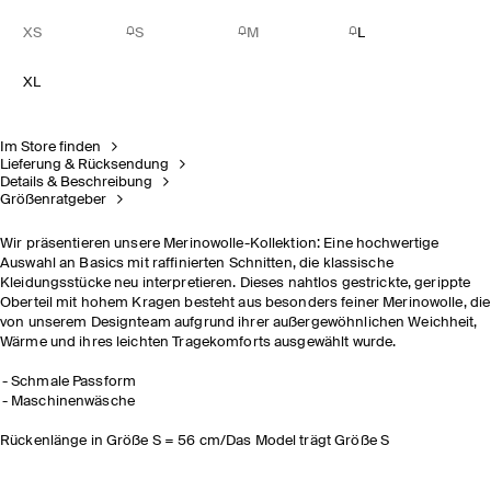
XS
S
M
L
XL
Im Store finden
Lieferung & Rücksendung
Details & Beschreibung
Größenratgeber
Wir präsentieren unsere Merinowolle-Kollektion: Eine hochwertige
Auswahl an Basics mit raffinierten Schnitten, die klassische
Kleidungsstücke neu interpretieren. Dieses nahtlos gestrickte, gerippte
Oberteil mit hohem Kragen besteht aus besonders feiner Merinowolle, die
von unserem Designteam aufgrund ihrer
außergewöhnlichen Weichheit,
Wärme und
ihres leichten Tragekomforts ausgewählt wurde.
Schmale Passform
Maschinenwäsche
Rückenlänge in Größe S = 56 cm/Das Model trägt Größe S