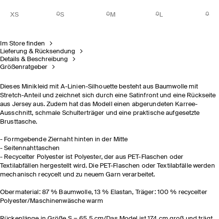
XS
S
M
L
Im Store finden
Lieferung & Rücksendung
Details & Beschreibung
Größenratgeber
Dieses Minikleid mit A-Linien-Silhouette besteht aus Baumwolle mit
Stretch-Anteil und zeichnet sich durch eine Satinfront und eine Rückseite
aus Jersey aus. Zudem hat das Modell einen abgerundeten Karree-
Ausschnitt, schmale Schulterträger und eine praktische aufgesetzte
Brusttasche.
- Formgebende Ziernaht hinten in der Mitte
- Seitennahttaschen
- Recycelter Polyester ist Polyester, der aus PET-Flaschen oder
Textilabfällen hergestellt wird. Die PET-Flaschen oder Textilabfälle werden
mechanisch recycelt und zu neuem Garn verarbeitet.
Obermaterial: 87 % Baumwolle, 13 % Elastan, Träger: 100 % recycelter
Polyester/Maschinenwäsche warm
Rückenlänge in Größe S = 65,5 cm/Das Model ist 174 cm groß und trägt