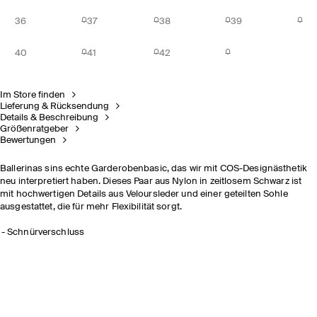
36
37
38
39
40
41
42
Im Store finden
Lieferung & Rücksendung
Details & Beschreibung
Größenratgeber
Bewertungen
Ballerinas sins echte Garderobenbasic, das wir mit COS-Designästhetik
neu interpretiert haben. Dieses Paar aus Nylon in zeitlosem Schwarz ist
mit hochwertigen Details aus Veloursleder und einer geteilten Sohle
ausgestattet, die für mehr Flexibilität sorgt.
Schnürverschluss